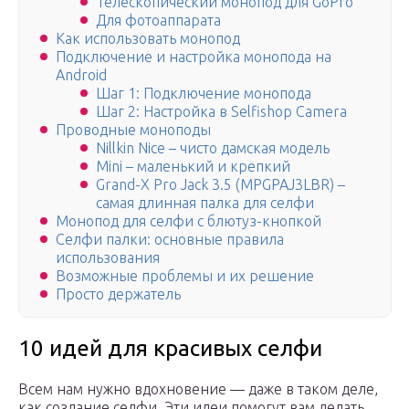
Телескопический монопод для GoPro
Для фотоаппарата
Как использовать монопод
Подключение и настройка монопода на
Android
Шаг 1: Подключение монопода
Шаг 2: Настройка в Selfishop Camera
Проводные моноподы
Nillkin Nice – чисто дамская модель
Mini – маленький и крепкий
Grand-X Pro Jack 3.5 (MPGPAJ3LBR) –
самая длинная палка для селфи
Монопод для селфи с блютуз-кнопкой
Селфи палки: основные правила
использования
Возможные проблемы и их решение
Просто держатель
10 идей для красивых селфи
Всем нам нужно вдохновение — даже в таком деле,
как создание селфи. Эти идеи помогут вам делать