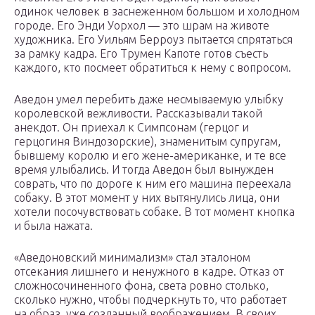
одинок человек в заснеженном большом и холодном
городе. Его Энди Уорхол — это шрам на животе
художника. Его Уильям Берроуз пытается спрятаться
за рамку кадра. Его Трумен Капоте готов съесть
каждого, кто посмеет обратиться к нему с вопросом.
Аведон умел перебить даже несмываемую улыбку
королевской вежливости. Рассказывали такой
анекдот. Он приехал к Симпсонам (герцог и
герцогиня Виндозорские), знаменитым супругам,
бывшему королю и его жене-американке, и те все
время улыбались. И тогда Аведон был вынужден
соврать, что по дороге к ним его машина переехала
собаку. В этот момент у них вытянулись лица, они
хотели посочувствовать собаке. В тот момент кнопка
и была нажата.
«Аведоновский минимализм» стал эталоном
отсекания лишнего и ненужного в кадре. Отказ от
сложносочиненного фона, света ровно столько,
сколько нужно, чтобы подчеркнуть то, что работает
на образ, уже созданный воображением. В своих