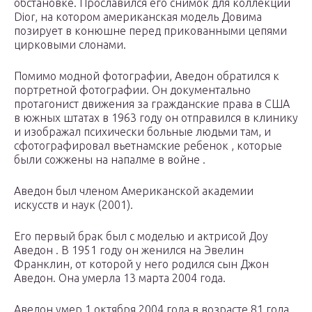
обстановке. Прославился его снимок для коллекции
Dior, на котором американская модель
Довима
позирует
в конюшне перед прикованными цепями
цирковыми слонами.
Помимо модной фотографии, Аведон обратился к
портретной фотографии. Он документально
протагонист движения за гражданские права в США
в южных штатах в 1963 году он отправился в клинику
и изображал психически больные людьми там, и
сфотографировал вьетнамские ребенок , которые
были сожжены на
напалме
в войне .
Аведон был членом Американской академии
искусств и наук (2001).
Его первый брак был с моделью и актрисой Доу
Аведон . В 1951 году он женился на Эвелин
Франклин, от которой у него родился сын Джон
Аведон. Она умерла 13 марта 2004 года.
Аведон умер 1 октября 2004 года в возрасте 81 года