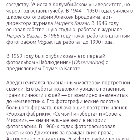
соседству. Учился в Колумбийском университете, но
через год оставил учёбу. В 1944—1950 годах учился в
школе фотографии Алексея Бродовича, арт-
директора журнала
Harper’s Bazaar
. В 1946 году
основал собственную студию, работал в журнале
Harper’s Bazaar
. В 1966 году начал работать штатным
фотографом
Vogue
, где работал до 1990 года.
В 1959 году был опубликован его первый
фотоальбом «Наблюдения» (
Observations
) с
предисловием Трумена Капоте.
Аведон считался признанным мастером портретной
съемки. Его работы позволяли увидеть потаенные
грани личности людей — от всемирно знаменитых
до неизвестных. Его фотографические полотна
большого формата, включающие портреты членов
«Уорхал фабрики», «Семьи Гинзберга» и «Совета
Миссии», — значительные вехи в истории
фотографии. В 1960-х годах фотографировал
участников Движения за гражданские права,
Антивоенного движения. Эти фотографии вошли в