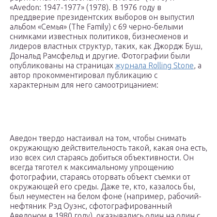
«Avedon: 1947-1977» (1978). В 1976 году в
преддверие президентских выборов он выпустил
альбом «Семья» (The Family) c 69 черно-белыми
снимками известных политиков, бизнесменов и
лидеров властных структур, таких, как Джордж Буш,
Дональд Рамсфельд и другие. Фотографии были
опубликованы на страницах
журнала Rolling Stone
, а
автор прокомментировал публикацию с
характерным для него самоотрицанием:
Аведон твердо настаивал на том, чтобы снимать
окружающую действительность такой, какая она есть,
изо всех сил стараясь добиться объективности. Он
всегда тяготел к максимальному упрощению
фотографии, стараясь оторвать объект съемки от
окружающей его среды. Даже те, кто, казалось бы,
был неуместен на белом фоне (например, рабочий-
нефтяник Рэд Оуэнс, сфотографированный
Аведоном в 1980 году), оказывались один на один с