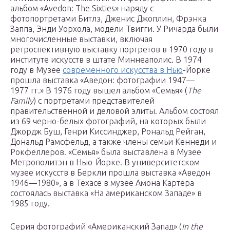
альбом «Avedon: The Sixties» наряду с
фотопортретами Битлз, Дженис Джоплин, Фрэнка
Заппа, Энди Уорхола, модели Твигги. У Ричарда были
многочисленные выставки, включая
ретроспективную выставку портретов в 1970 году в
институте искусств в штате Миннеаполис. В 1974
году в Музее
современного искусства в Нью
-Йорке
прошла выставка «Аведон: фотографии 1947—
1977 гг.» В 1976 году вышел альбом «Семья» (
The
Family
) с портретами представителей
правительственной и деловой элиты. Альбом состоял
из 69 черно-белых фотографий, на которых были
Джордж Буш, Генри Киссинджер, Рональд Рейган,
Дональд Рамсфельд, а также члены семьи Кеннеди и
Рокфеллеров. «Семья» была выставлена в Музее
Метрополитэн в Нью-Йорке. В университетском
музее искусств в Беркли прошла выставка «Аведон
1946—1980», а в Техасе в музее Амона Картера
состоялась выставка «На американском Западе» в
1985 году.
Серия фотографий «Американский Запад» (
In the