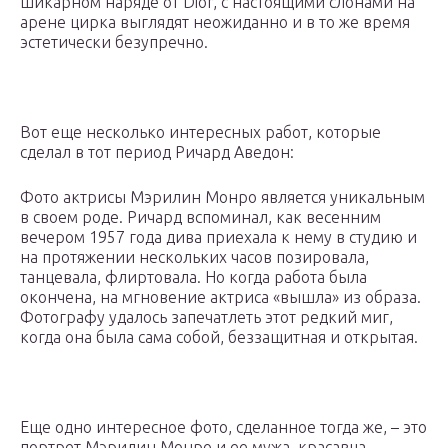
шикарном наряде от Dior, с настоящими слонами на
арене цирка выглядят неожиданно и в то же время
эстетически безупречно.
Вот еще несколько интересных работ, которые
сделал в тот период Ричард Аведон:
Фото актрисы Мэрилин Монро является уникальным
в своем роде. Ричард вспоминал, как весенним
вечером 1957 года дива приехала к нему в студию и
на протяжении нескольких часов позировала,
танцевала, флиртовала. Но когда работа была
окончена, на мгновение актриса «вышла» из образа.
Фотографу удалось запечатлеть этот редкий миг,
когда она была сама собой, беззащитная и открытая.
Еще одно интересное фото, сделанное тогда же, – это
портрет Мэрилин Монро и ее мужа, красавца-