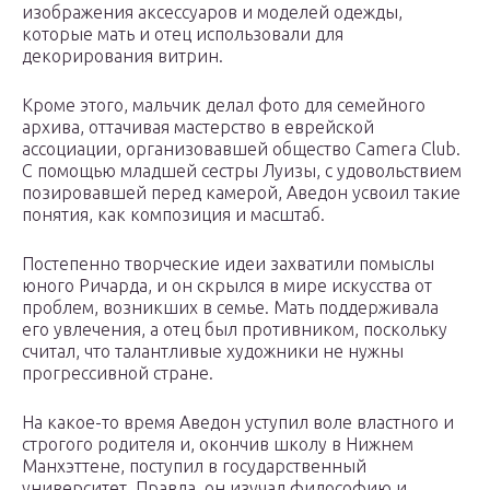
изображения аксессуаров и моделей одежды,
которые мать и отец использовали для
декорирования витрин.
Кроме этого, мальчик делал фото для семейного
архива, оттачивая мастерство в еврейской
ассоциации, организовавшей общество Camera Club.
С помощью младшей сестры Луизы, с удовольствием
позировавшей перед камерой, Аведон усвоил такие
понятия, как композиция и масштаб.
Постепенно творческие идеи захватили помыслы
юного Ричарда, и он скрылся в мире искусства от
проблем, возникших в семье. Мать поддерживала
его увлечения, а отец был противником, поскольку
считал, что талантливые художники не нужны
прогрессивной стране.
На какое-то время Аведон уступил воле властного и
строгого родителя и, окончив школу в Нижнем
Манхэттене, поступил в государственный
университет. Правда, он изучал философию и