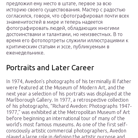
предложил ему место в штате, первое за всю
историю своего существования. Мастер с радостью
согласился, говоря, что сфотографировал почти всех
знаменитостей в мире и теперь надеется
фотографировать людей, обладающих многими
достоинствами и талантами, но неизвестных. В то
время его фотопортреты служили иллюстрациями к
критическим статьям и эссе, публикуемым в
еженедельнике.
Portraits and Later Career
In 1974, Avedon’s photographs of his terminally ill father
were featured at the Museum of Modern Art, and the
next year a selection of his portraits was displayed at the
Marlborough Gallery. In 1977, a retrospective collection
of his photographs, “Richard Avedon: Photographs 1947-
1977,” was exhibited at the Metropolitan Museum of Art
before beginning an international tour of many of the
world’s most famous museums. As one of the first self-
consciously artistic commercial photographers, Avedon
played a large role in defining the artistic purpose and