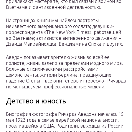
привлекают мастера те, кто был связан с войной во
Вьетнаме и с антивоенной деятельностью.
На страницах книги мы найдем портреты
неизвестного американского солдата; девушки-
корреспондента «The New York Times», работавшей
во Вьетнаме; активистов антивоенного движения –
Дэвида Макрейнолдса, Бенджамина Спока и других.
Аведон показывает зрителю жизнь во всей ее
полноте, жизнь далеко за пределами модного мира.
Больные с психическими расстройствами,
демонстранты, жители Берлина, празднующие
падение Стены – все они теперь интересуют Ричарда
не меньше, чем профессиональные модели.
Детство и юность
Биография фотографа Ричарда Аведона началась 15
мая 1923 года в семье еврейской национальности,
поселившейся в США. Родители, выходцы из России,
владели розничным магазином и закрепились в