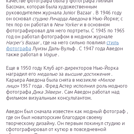
качестве фотографа была у фотографа Лилиан
Бассман, которая была художественным
руководителем журнала Junior Bazaar . В 1946 году
он основал
студию Ричарда Аведона
в Нью-Йорке; с
тех пор он работал в
New Yorker
и в основном
фотографировал для него портреты. С 1945 по 1965
год он работал фотографом в модном журнале
Harper’s Bazaar
, где на него сильно повлиял
стиль
фотографа
Луизы Даль-Вульф . С 1947 года Аведон
также работал в
Vogue
.
Еще в 1950 году Клуб арт-директоров Нью-Йорка
наградил его
медалью
за
высшие достижения
.
Карьера Аведона была снята в мюзикле
«Милое
лицо»
1957 года . Фред Астер исполнил роль модного
фотографа
Дика Эйвери
. Сам Аведон работал над
фильмом визуальным консультантом.
Аведон был сначала известен как модный фотограф ,
где он был новаторским благодаря своему
творческому дизайну. Он первым покинул студию и
сфотографировал от кутюр в повседневной